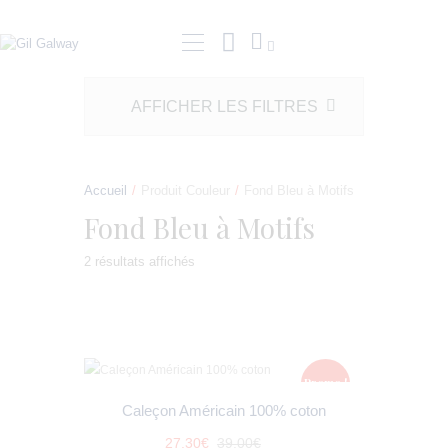
AFFICHER LES FILTRES
GIL GALWAY
PRÊT À PORTER
Accueil
Produit Couleur
Fond Bleu à Motifs
SUR MESURE
Fond Bleu à Motifs
SERVICE RETOUCHE
2 résultats affichés
E-COMMERCE
CONTACT
Promo !
Caleçon Américain 100% coton
27
.
30
€
39
.
00
€