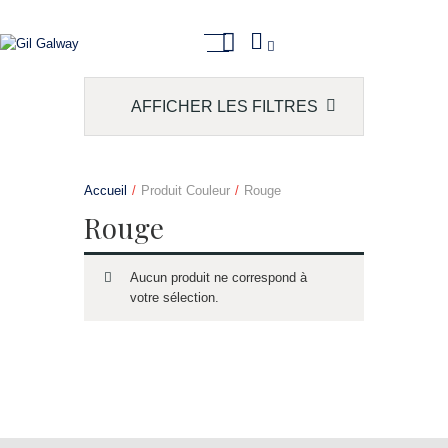
AFFICHER LES FILTRES
GIL GALWAY
PRÊT À PORTER
Accueil
Produit Couleur
Rouge
SUR MESURE
Rouge
SERVICE RETOUCHE
E-COMMERCE
Aucun produit ne correspond à
CONTACT
votre sélection.