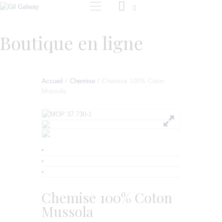
Boutique en ligne
GIL GALWAY
Accueil
Chemise
Chemise 100% Coton
PRÊT À PORTER
Mussola
SUR MESURE
SERVICE RETOUCHE
E-COMMERCE
CONTACT
Chemise 100% Coton
Mussola