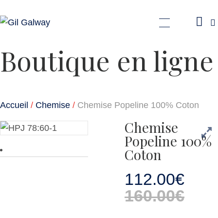
GIL GALWAY
Boutique en ligne
PRÊT À PORTER
SUR MESURE
Accueil
Chemise
Chemise Popeline 100% Coton
SERVICE RETOUCHE
Chemise
E-COMMERCE
Popeline 100%
Coton
CONTACT
112
.
00
€
160
.
00
€