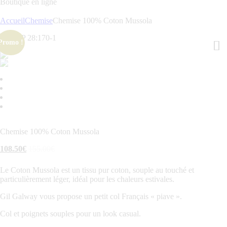
Boutique en ligne
Accueil
Chemise
Chemise 100% Coton Mussola
Promo !
Chemise 100% Coton Mussola
108
.
50
€
155
.
00
€
Le Coton Mussola est un tissu pur coton, souple au touché et
particulièrement léger, idéal pour les chaleurs estivales.
Gil Galway vous propose un petit col Français « piave ».
Col et poignets souples pour un look casual.