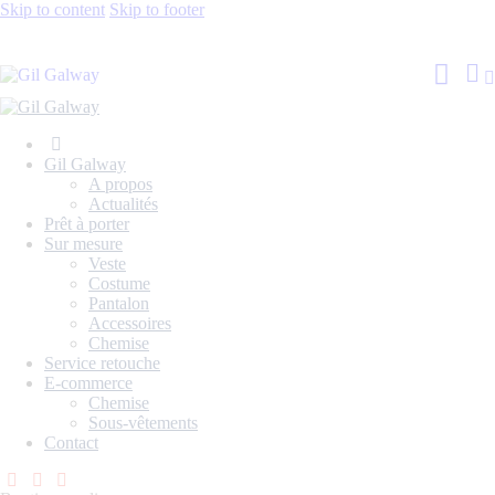
Skip to content
Skip to footer
Gil Galway
A propos
Actualités
Prêt à porter
Sur mesure
Veste
Costume
Pantalon
Accessoires
Chemise
Service retouche
E-commerce
Chemise
Sous-vêtements
Contact